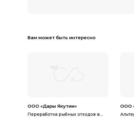
Вам может быть интересно
ООО «Дары Якутии»
ООО 
Переработка рыбных отходов в
Альте
рыбно-костную муку, рыбий жир и
базе 
БАДы