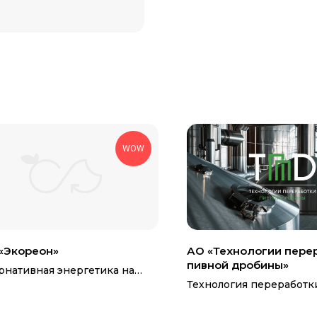
WOW
«Экореон»
АО «Технологии пере
пивной дробины»
рнативная энергетика на
биогазовой технологии
Технология переработк
дробины в кормовые д