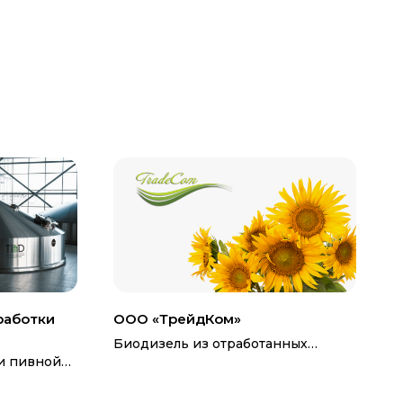
работки
ООО «ТрейдКом»
Биодизель из отработанных
растительных масел общепита
и пивной
обавки