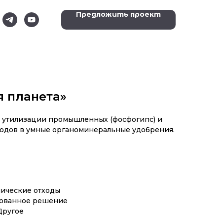
Предложить проект
я планета»
и утилизации промышленных (фосфогипс) и
ходов в умные органоминеральные удобрения.
нические отходы
рованное решение
Другое